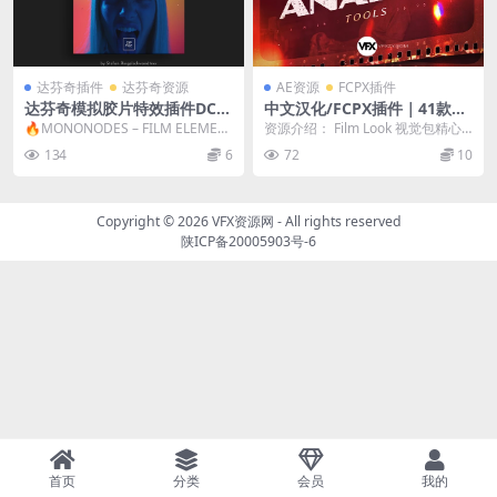
达芬奇插件
达芬奇资源
AE资源
FCPX插件
达芬奇模拟胶片特效插件DCT
中文汉化/FCPX插件｜41款复
L节点预设Mononodes – Fil
古电影胶片美学转场 & 视觉特
🔥MONONODES – FILM ELEMEN
资源介绍： Film Look 视觉包精心
m Elements v2 + 中文字幕教
效字幕预设合集Film Look
TS DCTLS V2.0 真实...
模拟传统胶片的粗粝纹理、光晕、
134
6
72
10
程
烧片、撕...
Copyright © 2026
VFX资源网
- All rights reserved
陕ICP备20005903号-6
首页
分类
会员
我的