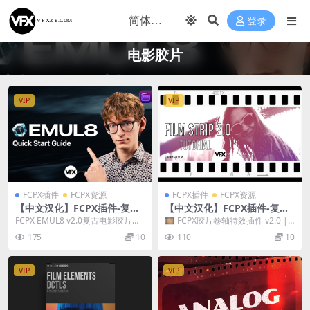
登录
电影胶片
VIP
VIP
FCPX插件
FCPX资源
FCPX插件
FCPX资源
【中文汉化】FCPX插件-复古
【中文汉化】FCPX插件-复古
电影胶片模拟仿真视觉特效 E
电影胶片卷轴幻灯片视觉动画
FCPX EMUL8 v2.0复古电影胶片模
🎞️ FCPX胶片卷轴特效插件 v2.0 | 2
MUL8 v2.0
效果 v2.0
拟仿真视觉特效插件 EMUL8 是一...
00+复古电影幻灯片动画预设 一...
175
10
110
10
VIP
VIP