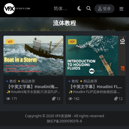
登录
流体教程
VIP
VIP
教程
精品推荐
教程
精品推荐
【中英文字幕】Houdini海洋
【中英文字幕】Houdini FLIP
水面船只浪花FLIP流体特效教
流体特效模拟基础教程
✨Houdini海洋水面船只浪花FLIP
✨Houdini FLIP流体特效模拟基础
程
流体特效教程 CGcircuit – T...
教程 The Gnomon Works...
171
12
162
12
Copyright © 2026
VFX资源网
- All rights reserved
陕ICP备20005903号-6