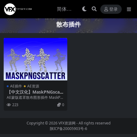
登录
散布插件
AE插件
AE资源
【中文汉化】MaskPNGscatt
er V1.0.11 Win/Mac AE蒙版
AE蒙版遮罩散布图形插件 MaskPN
遮罩散布图形插件
Gscatter MaskPNGscatt...
223
0
Copyright © 2026
VFX资源网
- All rights reserved
陕ICP备20005903号-6