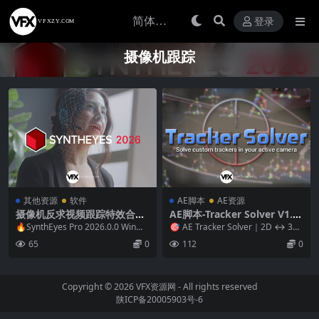
登录
摄像机跟踪
其他资源
软件
AE脚本
AE资源
摄像机反求视频跟踪特效合成
AE脚本-Tracker Solver V1.0.
软件 SynthEyes Pro 2026.0.
0 根据2D图层关键帧创建3D空
🔥SynthEyes Pro 2026.0.0 Win摄
🎯 AE Tracker Solver｜2D ↔ 3D
0 Win破解版
间位置工具
像机反求软件 Synth...
关键帧精准转换工具 Tr...
65
0
112
0
Copyright © 2026
VFX资源网
- All rights reserved
陕ICP备20005903号-6