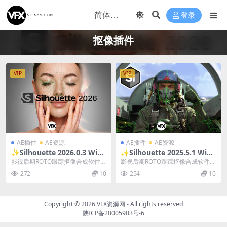
登录
抠像插件
VIP
VIP
AE插件
AE资源
AE插件
AE资源
✨Silhouette 2026.0.3 Win/
✨Silhouette 2025.5.1 Win/
Mac/Linux 电影级Roto智能
Mac/Linux 电影级Roto智能
影视后期ROTO跟踪抠像合成软件A
影视后期ROTO跟踪抠像合成软件A
抠像软件 + AE/PR/达芬奇/Ve
抠像软件 + AE/PR/达芬奇/Ve
E/PR/达芬奇/VEGAS/OFX插件 Bo...
E/PR/达芬奇/VEGAS/OFX插件 Si...
272
10
254
10
gas插件套装
gas插件套装
Copyright © 2026
VFX资源网
- All rights reserved
陕ICP备20005903号-6