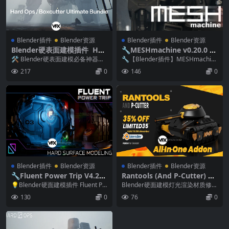
Blender插件
Blender资源
Blender插件
Blender资源
Blender硬表面建模插件 Har
🔧MESHmachine v0.20.0 —
d Ops / Boxcutter Ultimate
Blender倒角圆角插件破解版
🛠️ Blender硬表面建模必备神器｜
🔧【Blender插件】MESHmachin
Bundle v26.1.1
BoxCutter + HardOps ...
e 硬表面建模利器 | 非细分建模 ...
217
0
146
0
Blender插件
Blender资源
Blender插件
Blender资源
🔧Fluent Power Trip V4.2
Rantools (And P-Cutter) All
— Blender硬面建模插件
-In-One Addon V3.3.13 Ble
💡Blender硬面建模插件 Fluent Po
Blender硬面建模灯光渲染材质修改
nder全能硬表面建模&灯光渲
wer Trip｜高效非破坏建模...
器纹理烘焙插件 Rantools And ...
130
0
76
0
染终极插件