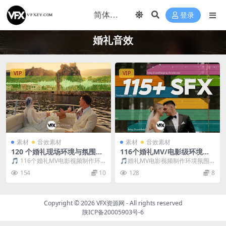
登录
婚礼音效
VIP
VIP
素材
音效素材
素材
音效素材
120 个婚礼现场环境与氛围音
116个婚礼MV/电影级环境氛
效｜干杯·欢呼·烟花·车队无损
围与拟声音效包（无损WAV丨
🎵 116个婚礼MV电影视频制作环
🎵婚礼MV电影视频制作环境氛围
音效合集（WAV/MP3）
场景氛围/转场/拟音全套）
境氛围拟声过渡无损音效 这套 “120
拟声过渡无损音效 这套116个婚礼
154
10
128
8
个婚礼...
MV&电...
Copyright © 2026
VFX资源网
- All rights reserved
陕ICP备20005903号-6