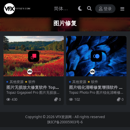
登录
图片修复
其他资源
软件
其他资源
软件
图片无损放大修复软件 Topaz
图片锐化清晰修复增强软件 To
Gigapixel Pro v1.1.3 Win/M
paz Photo Pro v1.3.2 Win/
Topaz Gigapixel Pro 图片无损放大
Topaz Photo Pro 图片锐化清晰修
ac
Mac
修复软件 Topaz Gig...
复增强软件 Topaz Photo...
430
0
102
0
Copyright © 2026
VFX资源网
- All rights reserved
陕ICP备20005903号-6