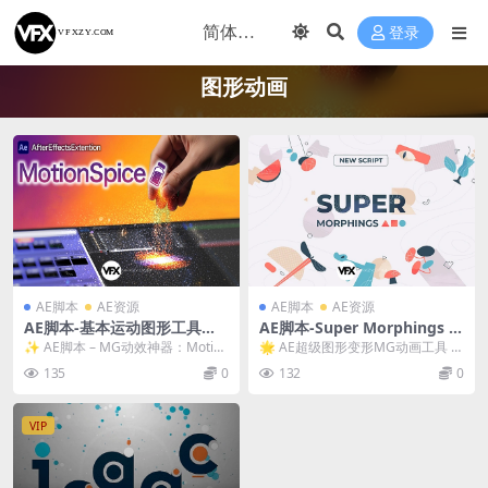
登录
图形动画
AE脚本
AE资源
AE脚本
AE资源
AE脚本-基本运动图形工具包
AE脚本-Super Morphings v
MG动效库预设 MotionSpice
1.0.6 超级图形变形MG动画工
✨ AE脚本 – MG动效神器：Motion
🌟 AE超级图形变形MG动画工具 S
V1.0
具 + 使用教程
Spice V1.0 基...
uper Morphings v1.0.6（...
135
0
132
0
VIP