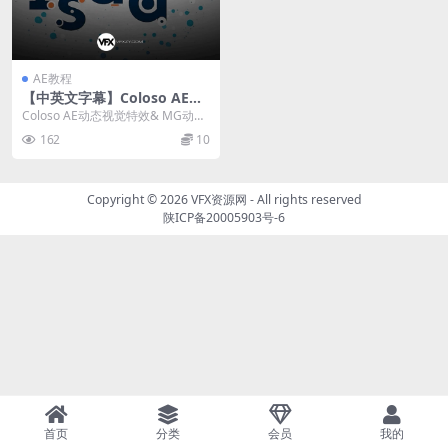
AE教程
【中英文字幕】Coloso AE动
态图形创意视觉特效MG动画
Coloso AE动态视觉特效& MG动画
入门基础教程+工程文件
入门教程（含工程文件） 本教程...
162
10
Copyright © 2026
VFX资源网
- All rights reserved
陕ICP备20005903号-6
首页
分类
会员
我的