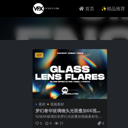
首页
✨精品推荐
VIP
素材
视频素材
梦幻奢华玻璃镜头光斑叠加6K视频
素材
92组6K玻璃折射梦幻光斑叠加视频素材包 本
套素材收录92组高质量玻璃折射光效视...
0
0
51
6